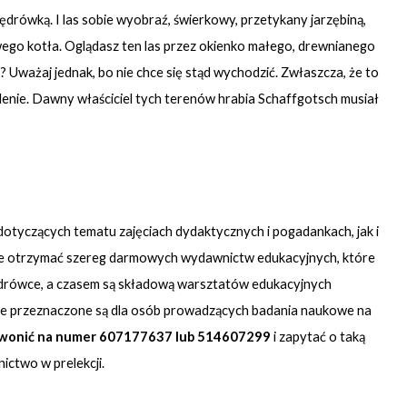
drówką. I las sobie wyobraź, świerkowy, przetykany jarzębiną,
owego kotła. Oglądasz ten las przez okienko małego, drewnianego
ę? Uważaj jednak, bo nie chce się stąd wychodzić. Zwłaszcza, że to
elenie. Dawny właściciel tych terenów hrabia Schaffgotsch musiał
 dotyczących tematu zajęciach dydaktycznych i pogadankach, jak i
że otrzymać szereg darmowych wydawnictw edukacyjnych, które
j wędrówce, a czasem są składową warsztatów edukacyjnych
re przeznaczone są dla osób prowadzących badania naukowe na
dzwonić na numer 607177637 lub 514607299
i zapytać o taką
ictwo w prelekcji.