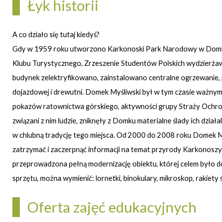
Łyk historii
A co działo się tutaj kiedyś?
Gdy w 1959 roku utworzono Karkonoski Park Narodowy w Domku 
Klubu Turystycznego, Zrzeszenie Studentów Polskich wydzierża
budynek zelektryfikowano, zainstalowano centralne ogrzewanie,
dojazdowej i drewutni. Domek Myśliwski był w tym czasie ważnym o
pokazów ratownictwa górskiego, aktywności grupy Straży Ochrony 
związani z nim ludzie, zniknęły z Domku materialne ślady ich dzi
w chlubną tradycję tego miejsca. Od 2000 do 2008 roku Domek M
zatrzymać i zaczerpnąć informacji na temat przyrody Karkono
przeprowadzona pełną modernizację obiektu, której celem było d
sprzętu, można wymienić: lornetki, binokulary, mikroskop, rakiety 
Oferta zajęć edukacyjnych