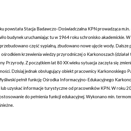
powstała Stacja Badawczo-Doświadczalna KPN prowadząca m.in. obs
wiło budynek uruchamiając tu w 1964 roku schronisko akademickie.
 przebudowano część sypialną, zbudowano nowe ujęcie wody. Dalsze 
środkiem krzewienia wiedzy przyrodniczej o Karkonoszach (działał tu 
Przyrody. Z początkiem lat 80 XX wieku sytuacja zaczęła się zmieniać
ałalności. Dzisiaj jednak obsługujący obiekt pracownicy Karkonoskieg
yśliwski pełnił funkcję Ośrodka Informacyjno-Edukacyjnego Karkon
szy lub uzyskać informacje turystyczne od pracowników KPN. W r
ostosowanie do pełnienia funkcji edukacyjnej. Wykonano min. termom
śnieżne.