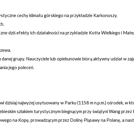
rystyczne cechy klimatu górskiego na przykładzie Karkonoszy.
h.
e dziś efekty ich działalności na przykładzie Kotła Wielkiego i Mał
rzewa.
anej grupy. Nauczyciele lub opiekunowie biorą aktywny udział w za
nia jego poleceń.
i dzisiaj najwyżej usytuowany w Parku (1158 m n.p.m.) ośrodek, w 
ieskim szlakiem turystycznym biegnącym przy świątyni Wang przez Po
wego na Kopę, prowadzącym przez Dolinę Pląsawy na Polanę, a następ