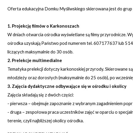
Oferta edukacyjna Domku Myśliwskiego skierowana jest do grup z
1. Projekcję filmów o Karkonoszach
W dniach otwarcia ośrodka wyświetlane są filmy przyrodnicze. Wy
ośrodka uzyskają Państwo pod numerem tel. 607177637 lub 51460
liczących maksymalnie do 30 osób.
2. Prelekcje multimedialne
Tematyka prelekcji dotyczy karkonoskiej przyrody. Skierowane są
młodzieży oraz dorosłych (maksymalnie do 25 osób), po wcześniej
3. Zajęcia dydaktyczne odbywające się w ośrodku i okolicy
Zajęcia składają się z dwóch części:
- pierwsza – obejmuje zapoznanie z wybranym zagadnieniem poprze
- druga – zespołowa praca uczestników zajęć w oparciu o specj
terenie, czyli najbliższej okolicy ośrodka.