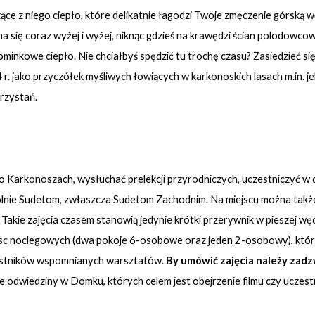
 z niego ciepło, które delikatnie łagodzi Twoje zmęczenie górską wę
na się coraz wyżej i wyżej, niknąc gdzieś na krawędzi ścian polodowc
 kominkowe ciepło. Nie chciałbyś spędzić tu trochę czasu? Zasiedzieć si
 r. jako przyczółek myśliwych łowiących w karkonoskich lasach m.in. j
przystań.
o o Karkonoszach, wysłuchać prelekcji przyrodniczych, uczestniczyć w
ólnie Sudetom, zwłaszcza Sudetom Zachodnim. Na miejscu można tak
ją. Takie zajęcia czasem stanowią jedynie krótki przerywnik w piesze
ejsc noclegowych (dwa pokoje 6-osobowe oraz jeden 2-osobowy), któ
estników wspomnianych warsztatów.
By umówić zajęcia należy za
e odwiedziny w Domku, których celem jest obejrzenie filmu czy uczestn