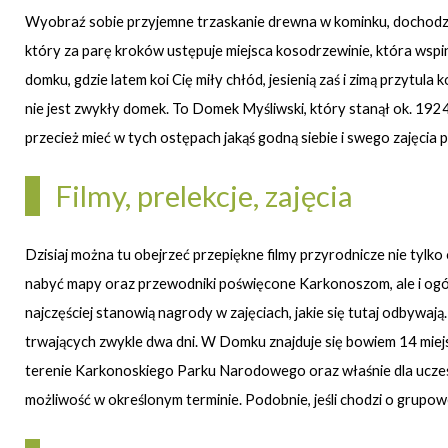
Wyobraź sobie przyjemne trzaskanie drewna w kominku, dochodzące
który za parę kroków ustępuje miejsca kosodrzewinie, która wspi
domku, gdzie latem koi Cię miły chłód, jesienią zaś i zimą przytula
nie jest zwykły domek. To Domek Myśliwski, który stanął ok. 1924
przecież mieć w tych ostępach jakąś godną siebie i swego zajęcia 
Filmy, prelekcje, zajęcia
Dzisiaj można tu obejrzeć przepiękne filmy przyrodnicze nie tylk
nabyć mapy oraz przewodniki poświęcone Karkonoszom, ale i og
najczęściej stanowią nagrody w zajęciach, jakie się tutaj odbywa
trwających zwykle dwa dni. W Domku znajduje się bowiem 14 mi
terenie Karkonoskiego Parku Narodowego oraz właśnie dla ucz
możliwość w określonym terminie. Podobnie, jeśli chodzi o grupow