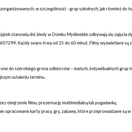
organizowanych, w szczególności - grup szkolnych, jak również do tu
jątek stanowią dni, kiedy w Domku Myśliwskim odbywają się zajęcia dy
7299. Każdy seans trwa od 15 do 60 minut. Filmy wyświetlane są za
 one do szerokiego grona odbiorców – małych, indywidualnych grup t
szym ustaleniu terminu.
z obejrzenie filmu, prezentację multimedialną lub pogadankę,
alnie opracowane karty pracy, gry, zabawy, które przeprowadzane s