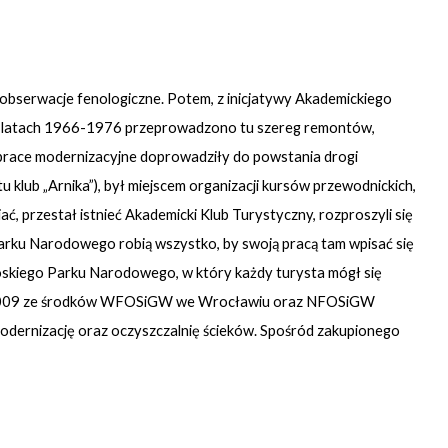
erwacje fenologiczne. Potem, z inicjatywy Akademickiego
 W latach 1966-1976 przeprowadzono tu szereg remontów,
prace modernizacyjne doprowadziły do powstania drogi
klub „Arnika”), był miejscem organizacji kursów przewodnickich,
, przestał istnieć Akademicki Klub Turystyczny, rozproszyli się
o Parku Narodowego robią wszystko, by swoją pracą tam wpisać się
oskiego Parku Narodowego, w który każdy turysta mógł się
oku 2009 ze środków WFOSiGW we Wrocławiu oraz NFOSiGW
odernizację oraz oczyszczalnię ścieków. Spośród zakupionego