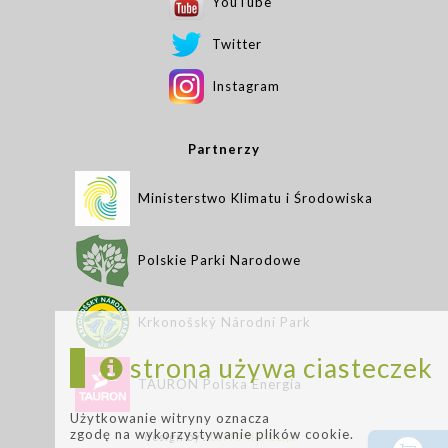
YouTube
Twitter
Instagram
Partnerzy
Ministerstwo Klimatu i Środowiska
Polskie Parki Narodowe
Krkonošský Národní Park
strona używa ciasteczek
TAURON Polska Energia
Użytkowanie witryny oznacza
zgodę na wykorzystywanie plików cookie.
design by :
LEMONPIXEL.pl